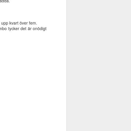
ädda.
n det är rätt korta varv
 upp kvart över fem.
imbo tycker det är onödigt