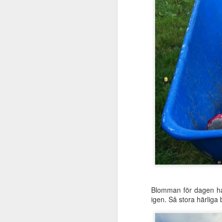
Och efter, med Pippi i 
Blomman för dagen har
igen. Så stora härliga