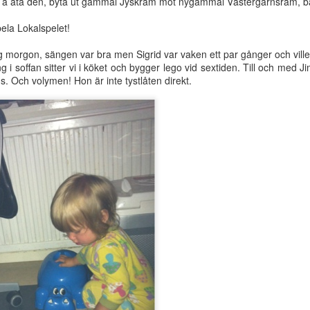
m å äta den, byta ut gammal Jyskram mot nygammal Västergarnsram, b
kså. Och jag är sotis ;) Visst är hon glad och leker mellan varven. Me
ela Lokalspelet!
morgon, sängen var bra men Sigrid var vaken ett par gånger och ville
 i soffan sitter vi i köket och bygger lego vid sextiden. Till och med J
s. Och volymen! Hon är inte tystlåten direkt.