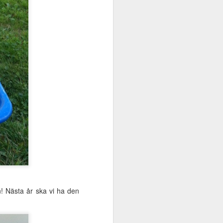
kgrunds-sorl?
n! Nästa år ska vi ha den