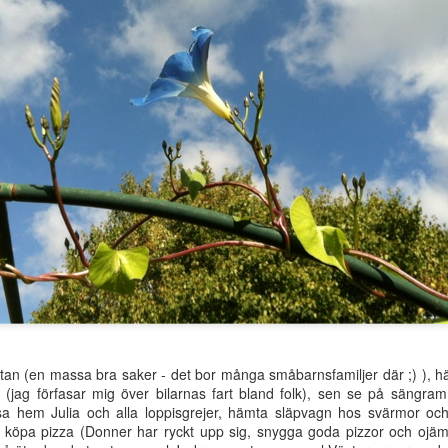
atan (en massa bra saker - det bor många småbarnsfamiljer där ;) ), hämt
 (jag förfasar mig över bilarnas fart bland folk), sen se på sängram
tsa hem Julia och alla loppisgrejer, hämta släpvagn hos svärmor oc
e, köpa pizza (Donner har ryckt upp sig, snygga goda pizzor och ojäm