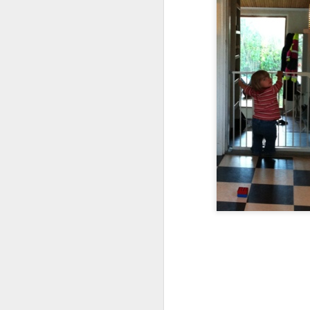
Dä pappa!
Idag kom den första tv