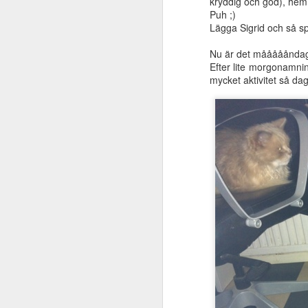
kryddig och god), he
Och så är hon pappig oc
Puh ;)
ibland!
Lägga Sigrid och så sp
Nu är det måååååndag 
Efter lite morgonamning
mycket aktivitet så dag