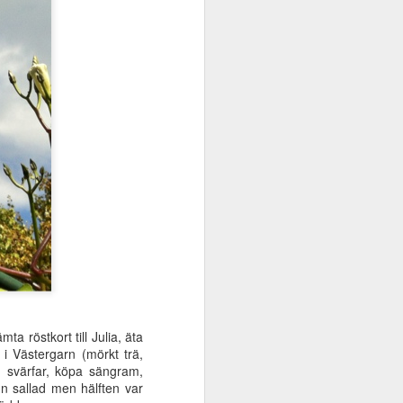
a röstkort till Julia, äta
 i Västergarn (mörkt trä,
h svärfar, köpa sängram,
n sallad men hälften var