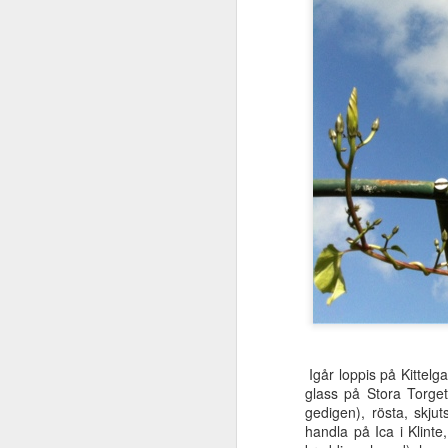
Igår loppis på Kittelg
glass på Stora Torget
gedigen), rösta, skju
handla på Ica i Klint