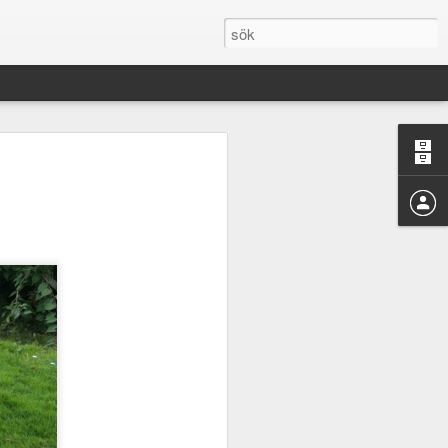
is när Adam tog studenten
 har jag inga problem med
ll, så att jag på avstånd
en morgonmänniska.