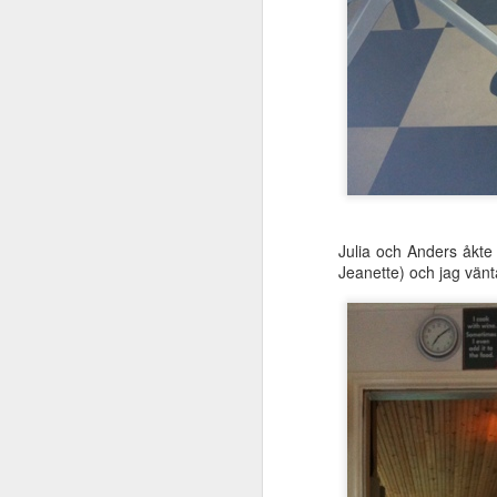
Hoppas den glada ungen 
Julia och Anders åkte t
Jeanette) och jag vänt
JUL
18