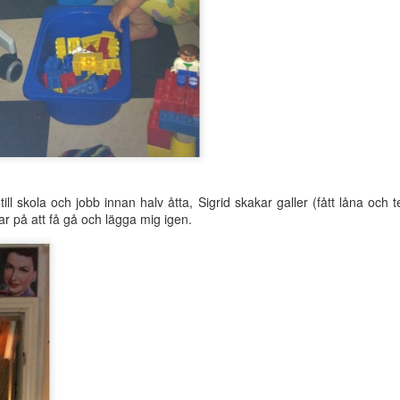
kommer tillbaka i längre perioder snart!
Upplagt kl.
8th August 2014
av
Anonymous
ill skola och jobb innan halv åtta, Sigrid skakar galler (fått låna och 
ar på att få gå och lägga mig igen.
0
Lägg till en kommentar
Första tvåordsmeningen!