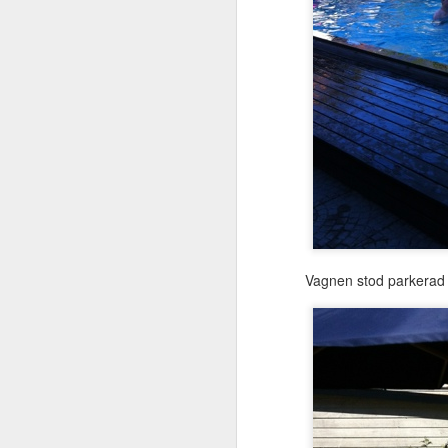
Vagnen stod parkerad vi
JUL
13
Jo och så klippte jag mi
Kort.
Här galet rörd igår vid