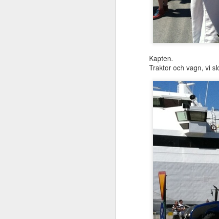
Kapten.
Hoppas den glada ungen 
Traktor och vagn, vi sl
JUL
18