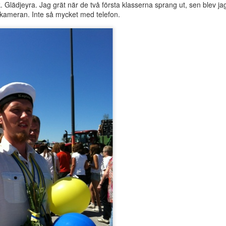
. Glädjeyra. Jag grät när de två första klasserna sprang ut, sen blev j
kså. Och jag är sotis ;) Visst är hon glad och leker mellan varven. Me
kameran. Inte så mycket med telefon.