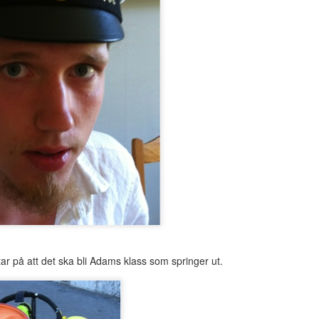
r på att det ska bli Adams klass som springer ut.
bakgrunden, fått sätta upp håret, vi busar och skojar. Måste hon ha ba