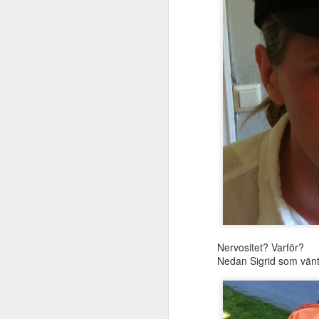
Nervositet? Varför?
Nedan Sigrid som vänta
Och efter, med Pippi i 