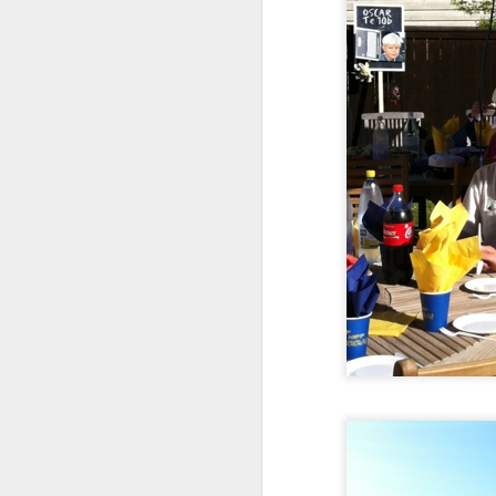
JUL
13
Vi var på bröllop igår. H
Brud och brudgum, Beat
tills vigseln var över.
Vi myste och torkade tå
Min snygge man, sedan 