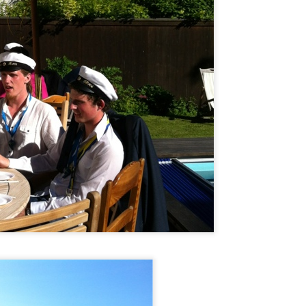
Upplagt kl.
13th July 2014
av
Anonymous
0
Lägg till en kommentar
Bröllop är härligt!
ögtidligt och romantiskt. Några foton därifrån:
rice och Anders. De red in bland de hundra gästerna på Kovik. Regne
rar bland kära vänner.
21 år och två dagar.