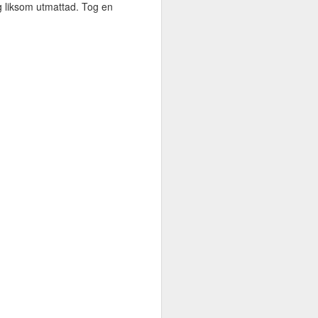
ag liksom utmattad. Tog en
n det är rätt korta varv