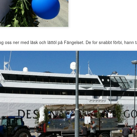
kommer tillbaka i längre perioder snart!
og oss ner med läsk och lättöl på Fängelset. De for snabbt förbi, hann ta
Upplagt kl.
8th August 2014
av
Anonymous
0
Lägg till en kommentar
Första tvåordsmeningen!