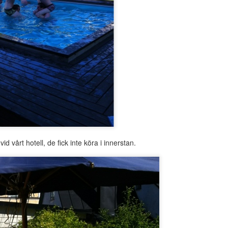
Upplagt kl.
18th July 2014
av
Anonymous
0
Lägg till en kommentar
d vårt hotell, de fick inte köra i innerstan.
Kortklippt
g i fredags!
 bröllopsmiddagen.