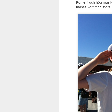
Konfetti och hög musik
Och så är hon pappig oc
massa kort med stora 
ibland!