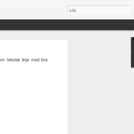
is när Adam tog studenten
om teknisk linje med bra
 har jag inga problem med
ll, så att jag på avstånd
en morgonmänniska.