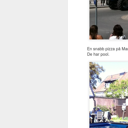
Dä pappa!
Idag kom den första tv
En snabb pizza på Marc
De har pool.